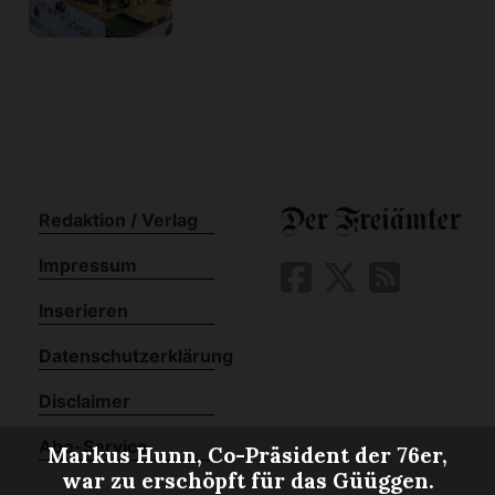
Redaktion / Verlag
Impressum
Inserieren
Datenschutzerklärung
Disclaimer
Abo-Service
Markus Hunn, Co-Präsident der 76er,
war zu erschöpft für das Güüggen.