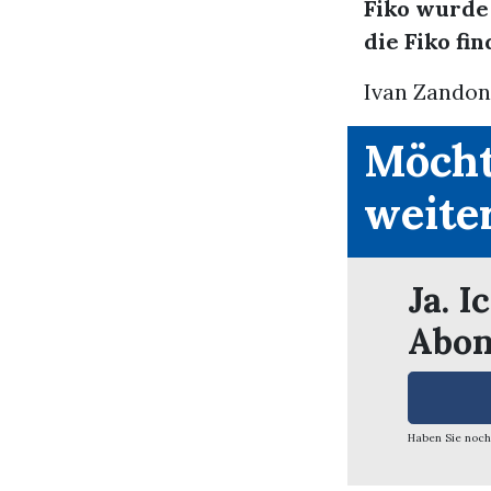
Fiko wurde 
die Fiko fin
Ivan Zandone
Möcht
weite
Ja. I
Abon
Haben Sie noch