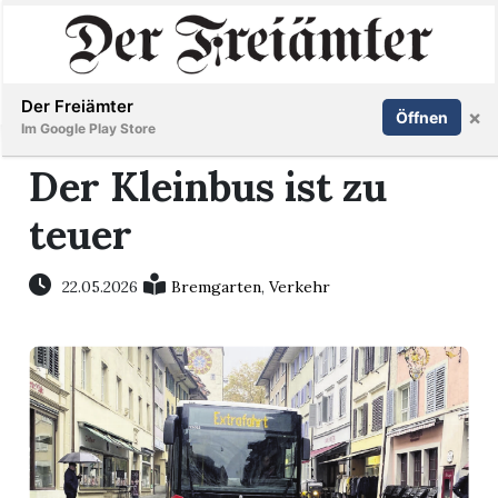
Inserieren
Abonnieren
Anmelden
Der Freiämter
×
Öffnen
Im Google Play Store
Der Kleinbus ist zu
teuer
Immobilien
Veranstaltungen
22.05.2026
Bremgarten
,
Verkehr
Stellen
E-
Paper
Newsletter