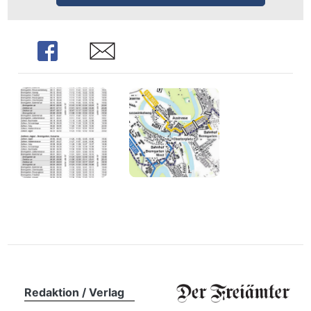
n
Share
Share
Redaktion / Verlag