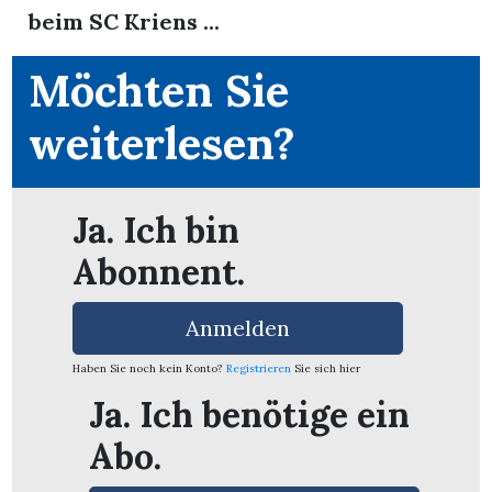
beim SC Kriens ...
Möchten Sie
weiterlesen?
Ja. Ich bin
Abonnent.
Anmelden
Haben Sie noch kein Konto?
Registrieren
Sie sich hier
en
Ja. Ich benötige ein
Abo.