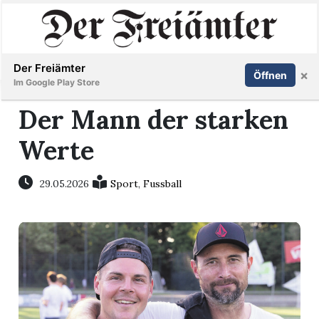
Inserieren
Abonnieren
Anmelden
Der Freiämter
×
Öffnen
Im Google Play Store
Der Mann der starken
Werte
Immobilien
Veranstaltungen
29.05.2026
Sport
,
Fussball
Stellen
E-
Paper
Newsletter