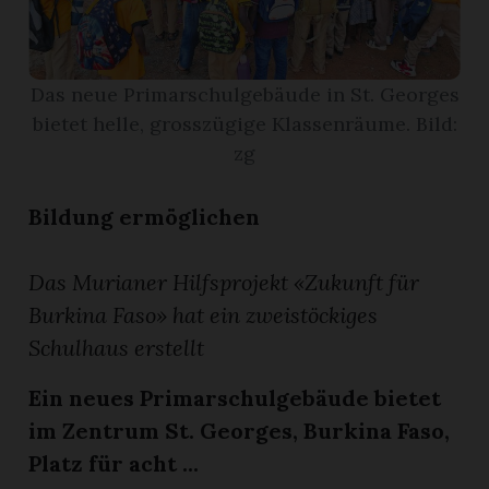
App
Das neue Primarschulgebäude in St. Georges
erfreiamt
bietet helle, grosszügige Klassenräume. Bild:
zg
Bildung ermöglichen
reiamt
Das Murianer Hilfsprojekt «Zukunft für
Burkina Faso» hat ein zweistöckiges
Schulhaus erstellt
Ein neues Primarschulgebäude bietet
im Zentrum St. Georges, Burkina Faso,
ten
Platz für acht ...