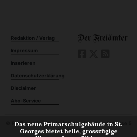
Redaktion / Verlag
Impressum
Inserieren
Datenschutzerklärung
Disclaimer
Abo-Service
©
Freiämter Regionalzeitungen AG - Kapellstrasse 5
Das neue Primarschulgebäude in St.
- 5610 Wohlen
Georges bietet helle, grosszügige