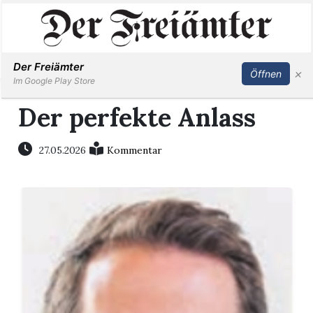
Inserieren
Abonnieren
Anmelden
Der Freiämter
×
Öffnen
Im Google Play Store
Der perfekte Anlass
Immobilien
27.05.2026
Kommentar
Veranstaltungen
Stellen
E-
Paper
Newsletter