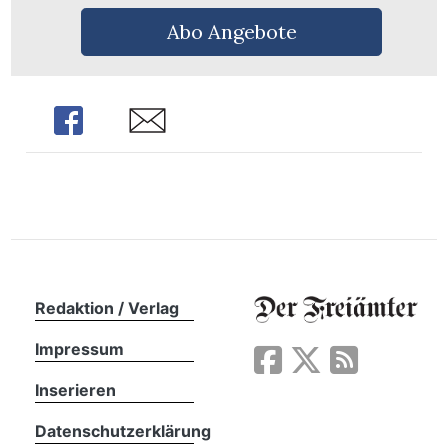
n
Abo Angebote
Share
Share
Redaktion / Verlag
Impressum
Inserieren
Datenschutzerklärung