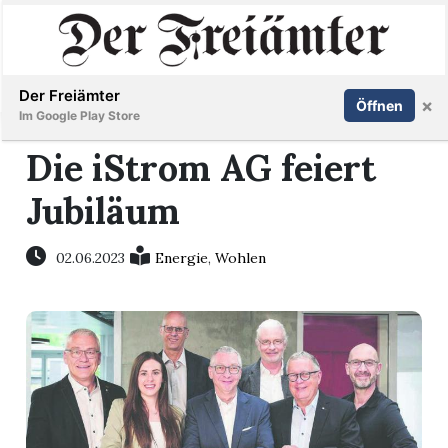
Inserieren
Abonnieren
Anmelden
Der Freiämter
×
Öffnen
Im Google Play Store
Die iStrom AG feiert
Jubiläum
Immobilien
Veranstaltungen
02.06.2023
Energie
,
Wohlen
Stellen
E-
Paper
Newsletter