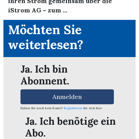
ihren Strom gemeinsam über die
iStrom AG – zum ...
Möchten Sie
weiterlesen?
Ja. Ich bin
Abonnent.
Anmelden
Haben Sie noch kein Konto?
Registrieren
Sie sich hier
en
Ja. Ich benötige ein
Abo.