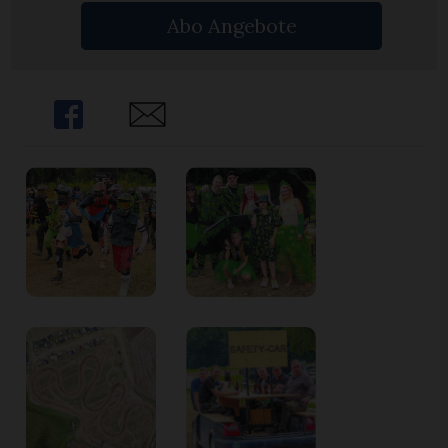
n
Abo Angebote
Share
Share