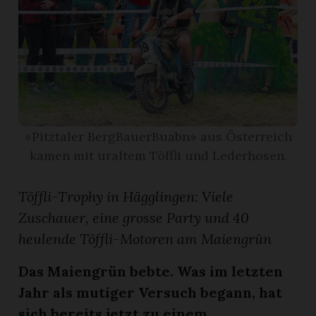
App
erfreiamt
«Pitztaler BergBauerBuabn» aus Österreich
kamen mit uraltem Töffli und Lederhosen.
reiamt
Töffli-Trophy in Hägglingen: Viele
Zuschauer, eine grosse Party und 40
heulende Töffli-Motoren am Maiengrün
Das Maiengrün bebte. Was im letzten
Jahr als mutiger Versuch begann, hat
ten
sich bereits jetzt zu einem