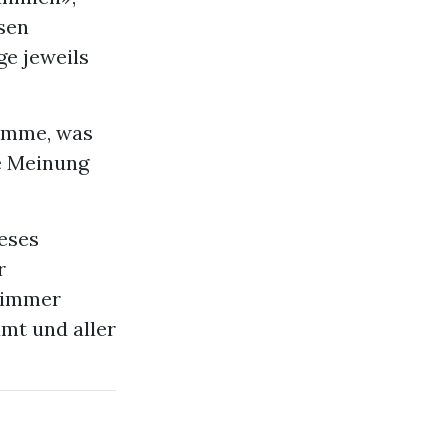
ssen
ge jeweils
komme, was
be Meinung
ieses
r
e immer
mt und aller