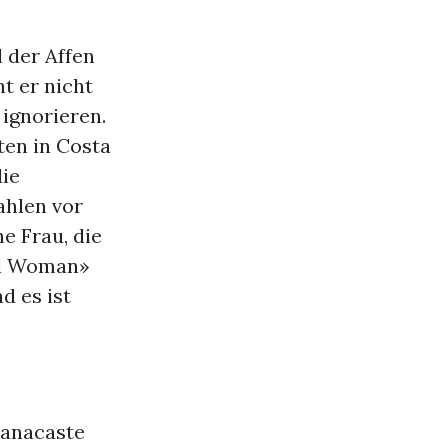
 der Affen
t er nicht
 ignorieren.
ten in Costa
die
ahlen vor
ne Frau, die
ul Woman»
d es ist
uanacaste