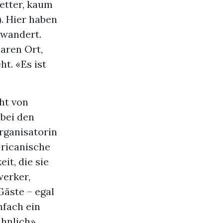
etter, kaum
). Hier haben
ewandert.
aren Ort,
t. «Es ist
cht von
 bei den
Organisatorin
-ricanische
it, die sie
werker,
Gäste – egal
nfach ein
ähnlich»,