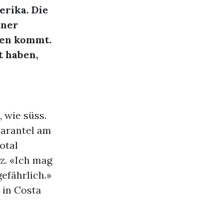
erika. Die
aner
hnen kommt.
t haben,
 wie süss.
Tarantel am
otal
tz. «Ich mag
gefährlich.»
n in Costa