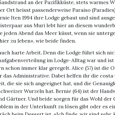
 Sandstrand an der Pazifikküste, stets warmes W
er Ort heisst passenderweise Paraiso (Paradies
rnie Iten 1994 ihre Lodge gebaut und sind ausg
sterpaar aus Muri lebt hier an diesem wunderb
 jeden Abend das Meer küsst, wenn sie untergeh
 hier zu leben», wie beide finden.
auch harte Arbeit. Denn die Lodge führt sich ni
 Aufgabenverteilung im Lodge-Alltag war und ist
 schon immer klar geregelt. Alice (57) ist die 
r das Administrative. Dabei helfen ihr die costa
t, die sie sich angeeignet hat, und die Genauigke
chweizer Wurzeln hat. Bernie (64) ist der Hand
nd Gärtner. Und beide sorgen für das Wohl der 
oblem in der Unterkunft zu lösen gibt oder es ei
äch beim Dessert ist. «Ich finde, wir sind sehr 