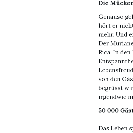
Die Mücken
Genauso geh
hört er nich
mehr. Und er
Der Murianer
Rica. In den
Entspannthei
Lebensfreude
von den Gäs
begrüsst wir
irgendwie n
50 000 Gäst
Das Leben sp