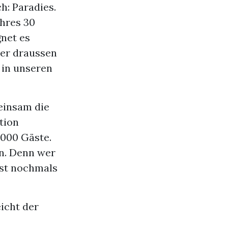
h: Paradies.
hres 30
net es
mer draussen
s in unseren
einsam die
tion
 000 Gäste.
en. Denn wer
ist nochmals
eicht der