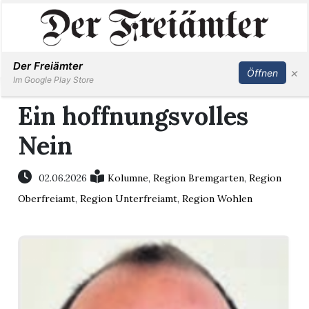
Inserieren
Abonnieren
Anmelden
Der Freiämter
×
Öffnen
Im Google Play Store
Ein hoffnungsvolles
Nein
Immobilien
Veranstaltungen
02.06.2026
Kolumne
,
Region Bremgarten
,
Region
Oberfreiamt
,
Region Unterfreiamt
,
Region Wohlen
Stellen
E-
Paper
Newsletter