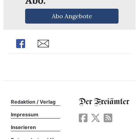
Abo.
n
Abo Angebote
Share
Share
Redaktion / Verlag
Impressum
Inserieren