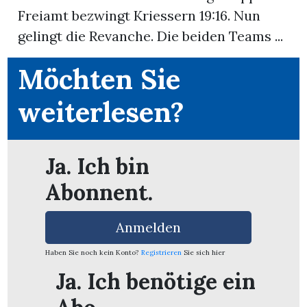
Freiamt bezwingt Kriessern 19:16. Nun
gelingt die Revanche. Die beiden Teams ...
Möchten Sie
weiterlesen?
Ja. Ich bin
Abonnent.
Anmelden
en
Haben Sie noch kein Konto?
Registrieren
Sie sich hier
Ja. Ich benötige ein