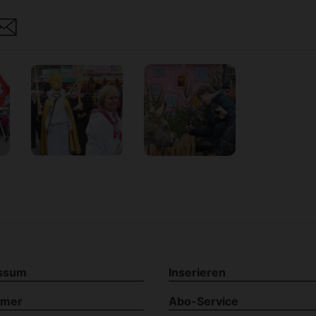
are
ssum
Inserieren
imer
Abo-Service