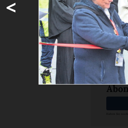
<
Gestern Do
schönsten W
am ...
Möcht
weite
Ja. I
Abon
Haben Sie noch