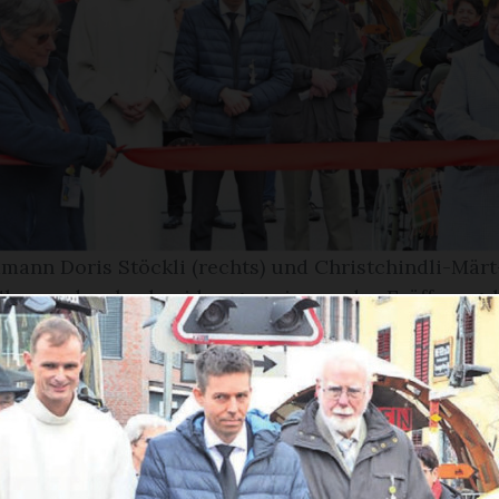
mann Doris Stöckli (rechts) und Christchindli-Märt
Glarner durchschneiden gemeinsam das Eröffnungsb
llen einen zauberhaften Weihnachtsmarkt und hoff
e Herzenswünsche in Erfüllung gehen. Bild: Roger
n im Wintermärchen
stchindli-Märt in Bremgarten ist eröffnet