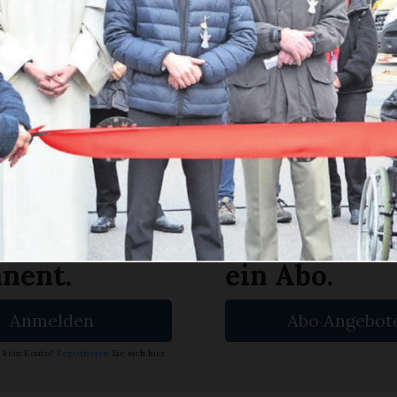
nnerstagnachmittag wurde die Jubiläumsau
eihnachtsmarkts der Schweiz offiziell einge
en Sie
rlesen?
ch bin
Ja. Ich benöt
nent.
ein Abo.
Anmelden
Abo Angebot
 kein Konto?
Registrieren
Sie sich hier