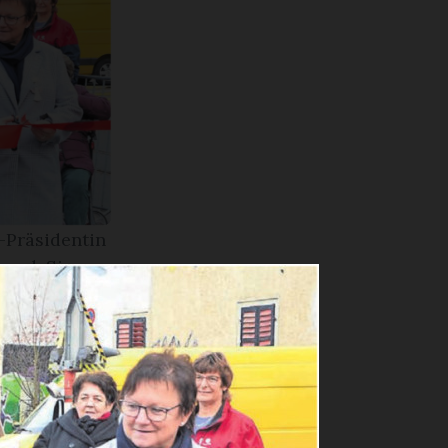
-Präsidentin
and. Sie
en, dass so
 Wetli