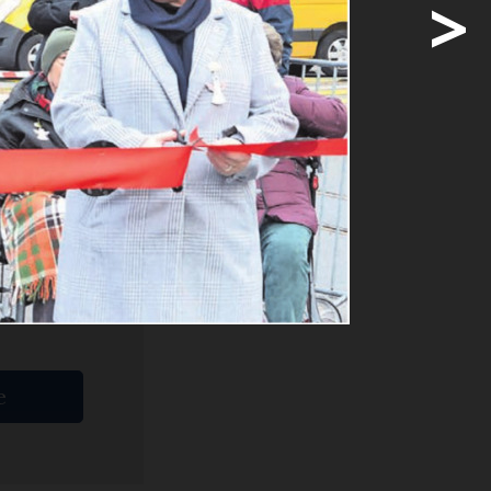
>
sgabe des
läutet. Bis
ige
e