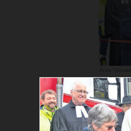
Frau Vizeam
Sabina 
wünschen a
manch
Willkomme
Der 30. Chri