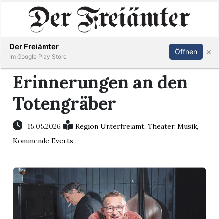
Inserieren
Abonnieren
Anmelden
Der Freiämter
×
Öffnen
Im Google Play Store
Erinnerungen an den
Totengräber
Immobilien
Veranstaltungen
15.05.2026
Region Unterfreiamt
,
Theater
,
Musik
,
Kommende Events
Stellen
E-
Paper
Newsletter