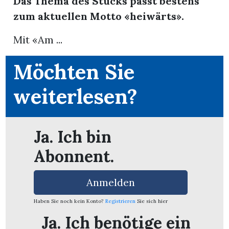
Das Thema des Stücks passt bestens
zum aktuellen Motto «heiwärts».
Mit «Am ...
Möchten Sie
weiterlesen?
Ja. Ich bin
Abonnent.
Anmelden
en
Haben Sie noch kein Konto?
Registrieren
Sie sich hier
Ja. Ich benötige ein