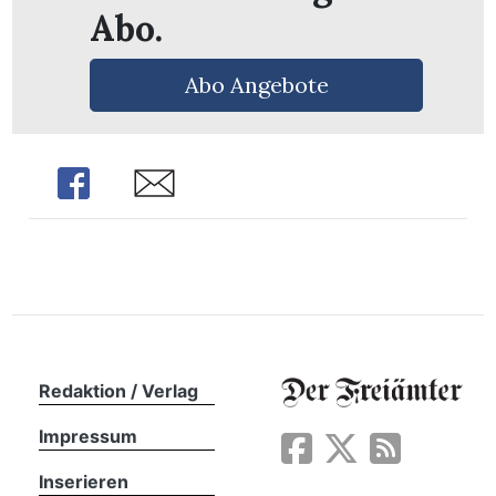
n
Abo.
Abo Angebote
Share
Share
Redaktion / Verlag
Impressum
Inserieren