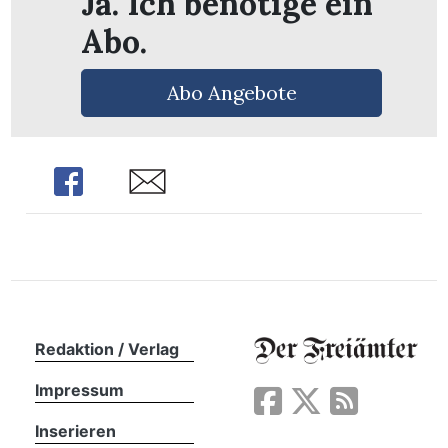
Ja. Ich benötige ein
Abo.
Abo Angebote
Share
Share
Redaktion / Verlag
en
Impressum
Inserieren