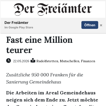
Inserieren
Abonnieren
Anmelden
Der Freiämter
×
Öffnen
Im Google Play Store
Fast eine Million
teurer
Immobilien
Veranstaltungen
22.05.2026
Rudolfstetten
,
Mutschellen
,
Finanzen
Zusätzliche 950 000 Franken für die
Stellen
Sanierung Gemeindehaus
E-
Die Arbeiten im Areal Gemeindehaus
Paper
neigen sich dem Ende zu. Jetzt möchte
Newsletter