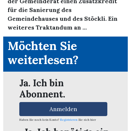
der Gemeinderat einen Zusatzkredit
für die Sanierung des
App
Gemeindehauses und des Stöckli. Ein
erfreiamt
weiteres Traktandum an ...
Möchten Sie
weiterlesen?
reiamt
Ja. Ich bin
Abonnent.
Anmelden
Haben Sie noch kein Konto?
Registrieren
Sie sich hier
ten