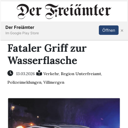
Inserieren
Abonnieren
Anmelden
Der Freiämter
×
Öffnen
Im Google Play Store
Fataler Griff zur
Wasserflasche
Immobilien
Veranstaltungen
13.03.2026
Verkehr
,
Region Unterfreiamt
,
Polizeimeldungen
,
Villmergen
Stellen
E-
Paper
Newsletter