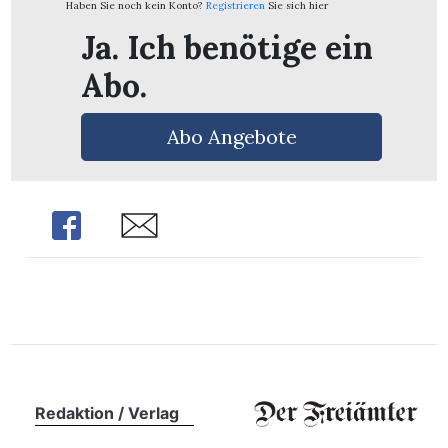
Haben Sie noch kein Konto?
Registrieren
Sie sich hier
n
Ja. Ich benötige ein
Abo.
Abo Angebote
Share
Share
Redaktion / Verlag