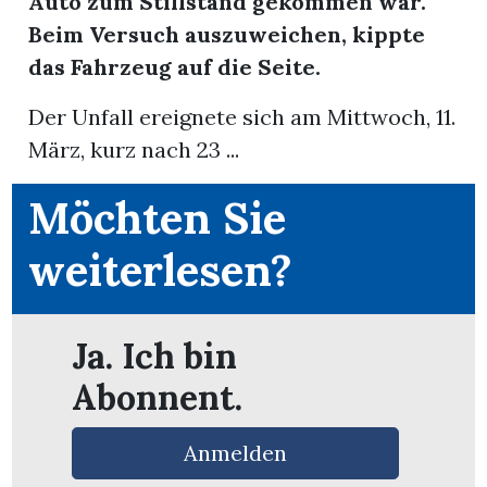
Auto zum Stillstand gekommen war.
Beim Versuch auszuweichen, kippte
das Fahrzeug auf die Seite.
Der Unfall ereignete sich am Mittwoch, 11.
März, kurz nach 23 ...
Möchten Sie
weiterlesen?
Ja. Ich bin
Abonnent.
en
Anmelden