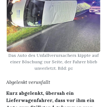
App
erfreiamt
reiamt
Das Auto des Unfallverursachers kippte auf
einer Böschung zur Seite, der Fahrer blieb
unverletzt. Bild: pz
Abgelenkt verunfallt
Kurz abgelenkt, übersah ein
Lieferwagenfahrer, dass vor ihm ein
ten