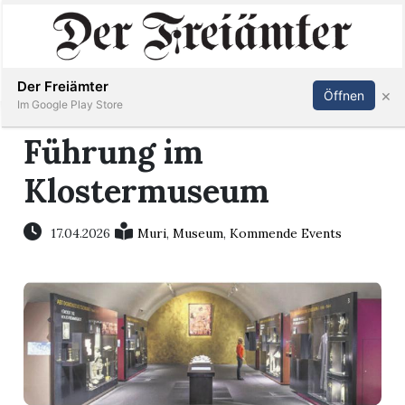
Inserieren
Abonnieren
Anmelden
Der Freiämter
×
Öffnen
Im Google Play Store
Führung im
Klostermuseum
Immobilien
Veranstaltungen
17.04.2026
Muri
,
Museum
,
Kommende Events
Stellen
E-
Paper
Newsletter