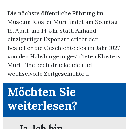
Die nächste öffentliche Führung im
App
Museum Kloster Muri findet am Sonntag,
erfreiamt
19. April, um 14 Uhr statt. Anhand
einzigartiger Exponate erlebt der
Besucher die Geschichte des im Jahr 1027
von den Habsburgern gestifteten Klosters
Muri. Eine beeindruckende und
reiamt
wechselvolle Zeitgeschichte ...
Möchten Sie
weiterlesen?
ten
Ja. Ich bin