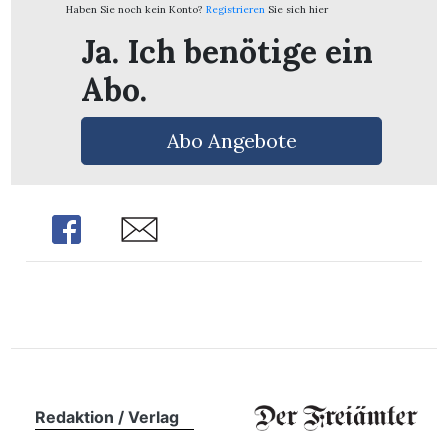
n
Haben Sie noch kein Konto?
Registrieren
Sie sich hier
Ja. Ich benötige ein
Abo.
Abo Angebote
Share
Share
Redaktion / Verlag