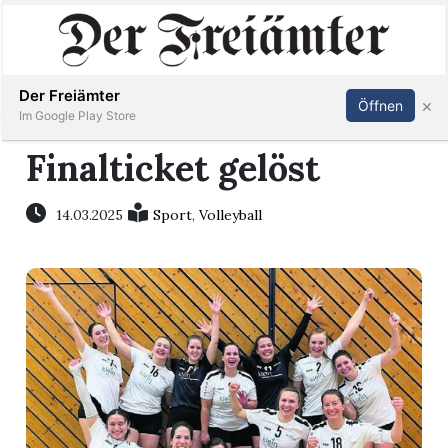
Inserieren
Abonnieren
Anmelden
Der Freiämter
×
Öffnen
Im Google Play Store
Finalticket gelöst
Immobilien
14.03.2025
Sport
,
Volleyball
Veranstaltungen
Stellen
E-
Paper
Newsletter