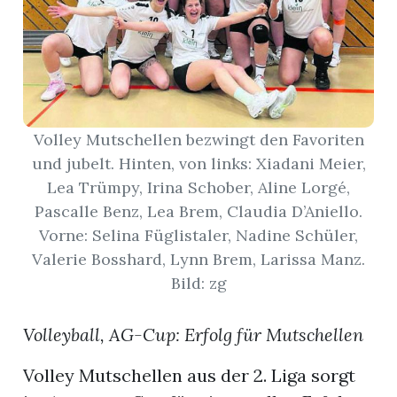
App
erfreiamt
Volley Mutschellen bezwingt den Favoriten
und jubelt. Hinten, von links: Xiadani Meier,
Lea Trümpy, Irina Schober, Aline Lorgé,
reiamt
Pascalle Benz, Lea Brem, Claudia D’Aniello.
Vorne: Selina Füglistaler, Nadine Schüler,
Valerie Bosshard, Lynn Brem, Larissa Manz.
Bild: zg
Volleyball, AG-Cup: Erfolg für Mutschellen
ten
Volley Mutschellen aus der 2. Liga sorgt