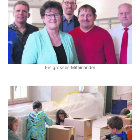
App
erfreiamt
Ein grosses Miteinander
reiamt
ten