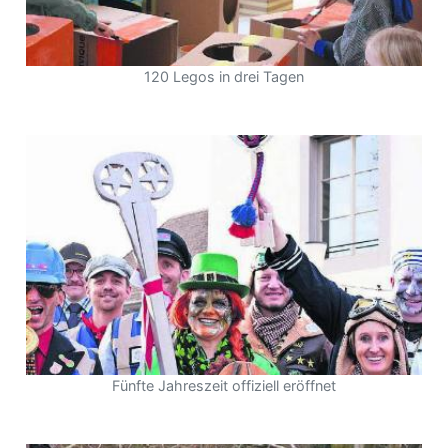
120 Legos in drei Tagen
en
Fünfte Jahreszeit offiziell eröffnet