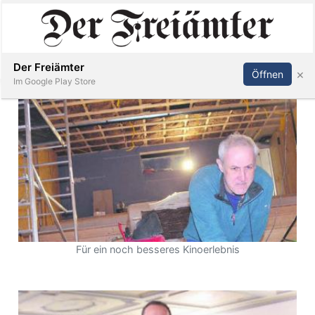
Inserieren
Abonnieren
Anmelden
Der Freiämter
×
Öffnen
Im Google Play Store
Immobilien
Veranstaltungen
Stellen
Für ein noch besseres Kinoerlebnis
E-
Paper
Newsletter