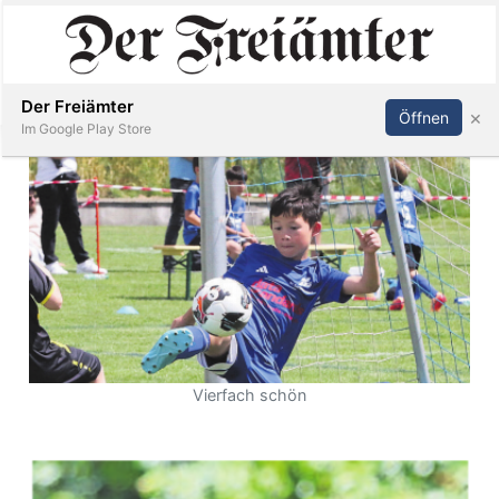
Inserieren
Abonnieren
Anmelden
Der Freiämter
×
Öffnen
Im Google Play Store
Immobilien
Veranstaltungen
Stellen
Vierfach schön
E-
Paper
Newsletter