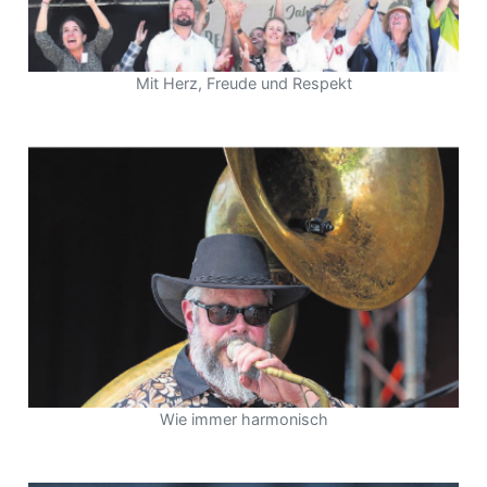
Mit Herz, Freude und Respekt
en
Wie immer harmonisch