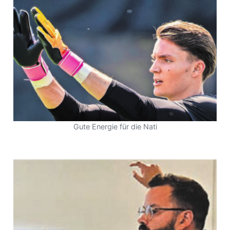
n
Gute Energie für die Nati