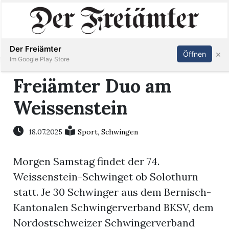
Inserieren
Abonnieren
Anmelden
Der Freiämter
×
Öffnen
Im Google Play Store
Freiämter Duo am
Weissenstein
Immobilien
Veranstaltungen
18.07.2025
Sport
,
Schwingen
Morgen Samstag findet der 74.
Stellen
Weissenstein-Schwinget ob Solothurn
E-
statt. Je 30 Schwinger aus dem Bernisch-
Paper
Kantonalen Schwingerverband BKSV, dem
Nordostschweizer Schwingerverband
Newsletter