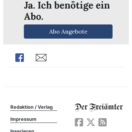
Ja. Ich benötige ein
Abo.
Abo Angebote
Share
Share
en
Redaktion / Verlag
Impressum
Inserieren