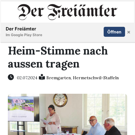
Inserieren
Abonnieren
Anmelden
Der Freiämter
×
Öffnen
Im Google Play Store
Heim-Stimme nach
aussen tragen
Immobilien
Veranstaltungen
02.07.2024
Bremgarten
,
Hermetschwil-Staffeln
Stellen
E-
Paper
Newsletter