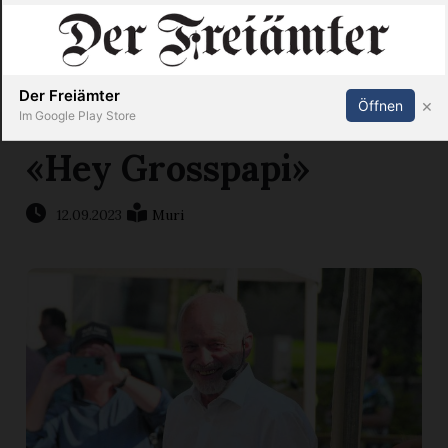
Inserieren
Abonnieren
Anmelden
X
Der Freiämter
×
Öffnen
Im Google Play Store
«Hey Grosspapi»
Immobilien
12.09.2023
Muri
Veranstaltungen
Stellen
E-
Paper
Newsletter