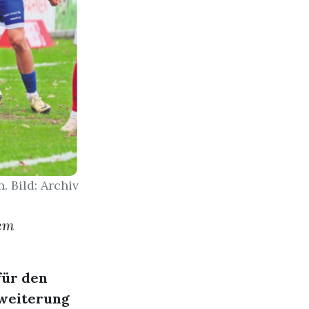
 Bild: Archiv
dem
für den
rweiterung