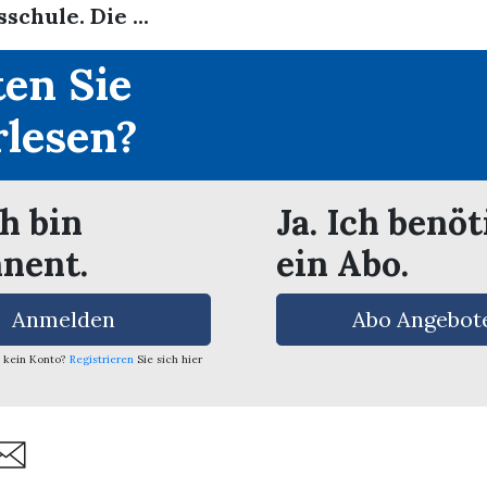
schule. Die ...
en Sie
rlesen?
ch bin
Ja. Ich benöt
nent.
ein Abo.
Anmelden
Abo Angebot
 kein Konto?
Registrieren
Sie sich hier
are