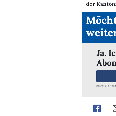
der Kantons
Möcht
weite
Ja. I
Abon
Haben Sie noch
Share
Sh