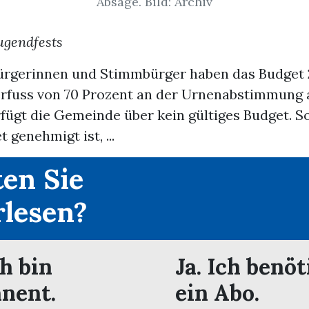
Absage. Bild: Archiv
ugendfests
rgerinnen und Stimmbürger haben das Budget 
rfuss von 70 Prozent an der Urnenabstimmung 
fügt die Gemeinde über kein gültiges Budget. S
 genehmigt ist, ...
en Sie
rlesen?
ch bin
Ja. Ich benöt
nent.
ein Abo.