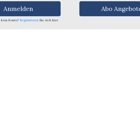
Anmelden
Abo Angebot
 kein Konto?
Registrieren
Sie sich hier
are
ssum
Inserieren
imer
Abo-Service