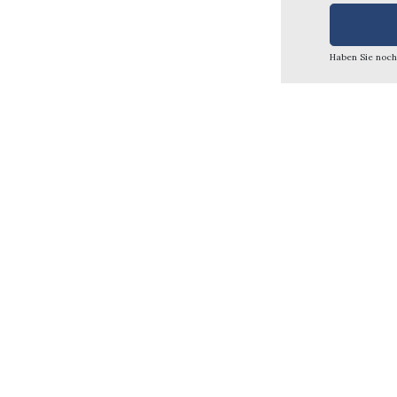
Haben Sie noch
Share
Sh
Redaktion / Verlag
Impre
Datenschutzerklärung
Discla