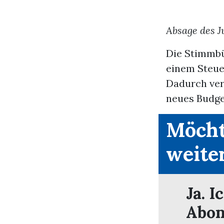
Absage des J
Die Stimmbü
einem Steue
Dadurch ver
neues Budget
Möcht
weite
Ja. I
Abon