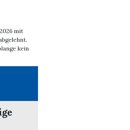
2026 mit
abgelehnt.
olange kein
ige