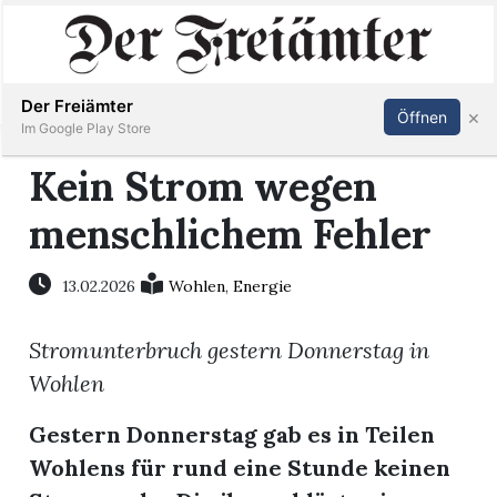
Inserieren
Abonnieren
Anmelden
Der Freiämter
×
Öffnen
Im Google Play Store
Kein Strom wegen
menschlichem Fehler
Immobilien
Veranstaltungen
13.02.2026
Wohlen
,
Energie
Stromunterbruch gestern Donnerstag in
Stellen
Wohlen
E-
Gestern Donnerstag gab es in Teilen
Paper
Wohlens für rund eine Stunde keinen
Newsletter