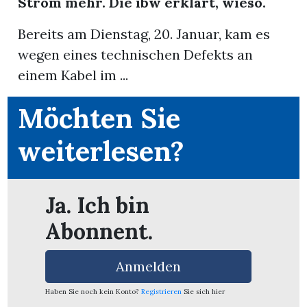
Strom mehr. Die ibw erklärt, wieso.
Bereits am Dienstag, 20. Januar, kam es
App
wegen eines technischen Defekts an
erfreiamt
einem Kabel im ...
Möchten Sie
weiterlesen?
reiamt
Ja. Ich bin
Abonnent.
Anmelden
ten
Haben Sie noch kein Konto?
Registrieren
Sie sich hier