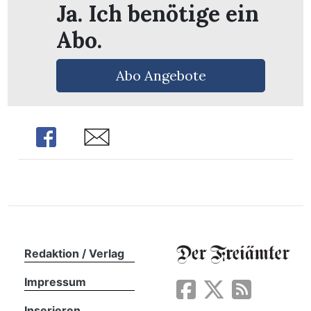
Ja. Ich benötige ein
Abo.
Abo Angebote
Share
Share
en
Redaktion / Verlag
Impressum
Inserieren