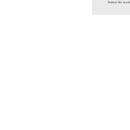
Haben Sie noch
Share
Sha
Redaktion / Verlag
Impre
Datenschutzerklärung
Discla
©
F