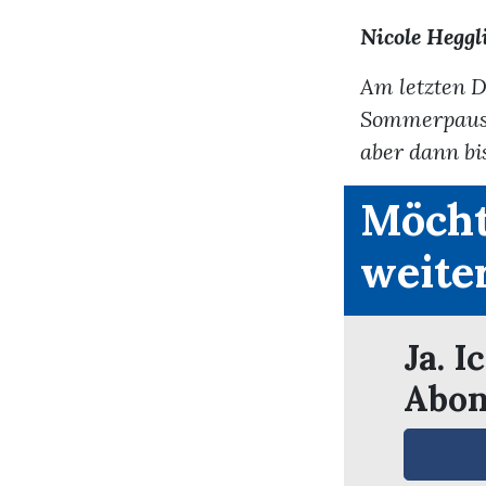
Nicole Heggl
Am letzten D
Sommerpause.
aber dann bis
Möcht
weite
Ja. I
Abon