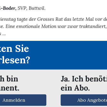
i-Boder,
SVP, Buttwil.
ienstag tagte der Grosses Rat das letzte Mal vor d
 Eine emotionale Motion war zwar traktandiert, 
 ...
en Sie
rlesen?
ch bin
Ja. Ich benöt
nent.
ein Abo.
Anmelden
Abo Angebot