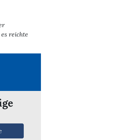
er
es reichte
ige
e