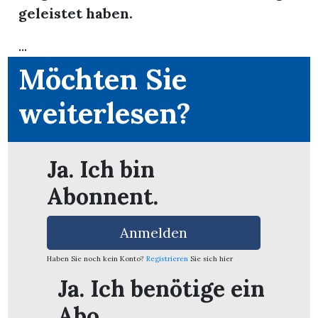
geleistet haben.
...
Möchten Sie
weiterlesen?
Ja. Ich bin
Abonnent.
Anmelden
en
Haben Sie noch kein Konto?
Registrieren
Sie sich hier
Ja. Ich benötige ein
Abo.