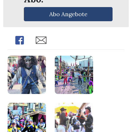
n
Abo Angebote
Share
Share