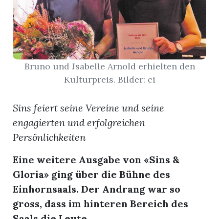
App
erfreiamt
Bruno und Jsabelle Arnold erhielten den
Kulturpreis. Bilder: ci
Sins feiert seine Vereine und seine
reiamt
engagierten und erfolgreichen
Persönlichkeiten
Eine weitere Ausgabe von «Sins &
Gloria» ging über die Bühne des
Einhornsaals. Der Andrang war so
gross, dass im hinteren Bereich des
ten
Saals die Leute ...