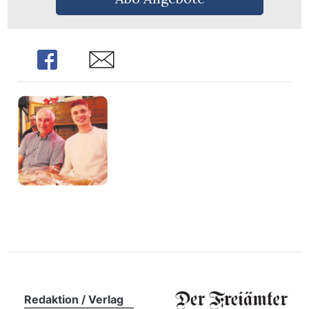
n
Share
Share
Redaktion / Verlag