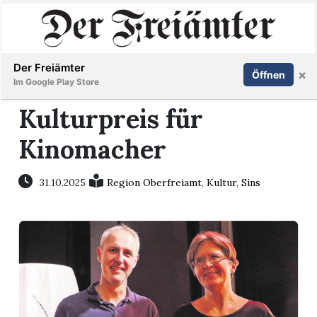
Inserieren
Abonnieren
Anmelden
Der Freiämter
×
Öffnen
Im Google Play Store
Kulturpreis für
Kinomacher
Immobilien
Veranstaltungen
31.10.2025
Region Oberfreiamt
,
Kultur
,
Sins
Stellen
E-
Paper
Newsletter