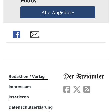
Abo Angebote
Share
Share
Redaktion / Verlag
Impressum
en
Inserieren
Datenschutzerklärung