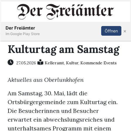
Inserieren
Abonnieren
Anmelden
Der Freiämter
×
Öffnen
Im Google Play Store
Kulturtag am Samstag
Immobilien
27.05.2026
Kelleramt
,
Kultur
,
Kommende Events
Veranstaltungen
Aktuelles aus Oberlunkhofen
Stellen
Am Samstag, 30. Mai, lädt die
Ortsbürgergemeinde zum Kulturtag ein.
E-
Die Besucherinnen und Besucher
Paper
erwartet ein abwechslungsreiches und
unterhaltsames Programm mit einem
Newsletter