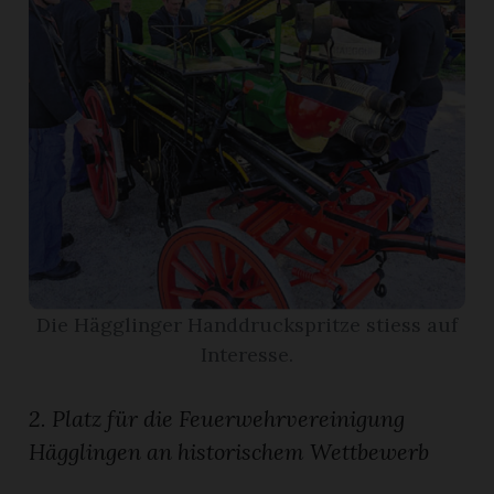
App
erfreiamt
reiamt
Die Hägglinger Handdruckspritze stiess auf
Interesse.
2. Platz für die Feuerwehrvereinigung
Hägglingen an historischem Wettbewerb
ten