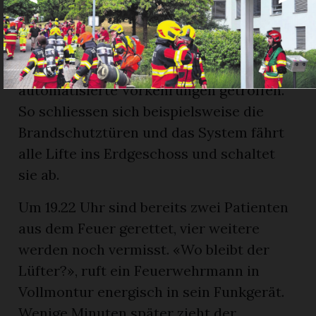
interne Brandmeldezentrale, auf deren
Display der genaue Brandort angezeigt
wird. Von dort werden systematisch die
gesamte Rettungskette aktiviert und
automatisierte Vorkehrungen getroffen.
So schliessen sich beispielsweise die
Brandschutztüren und das System fährt
alle Lifte ins Erdgeschoss und schaltet
sie ab.
Um 19.22 Uhr sind bereits zwei Patienten
aus dem Feuer gerettet, vier weitere
werden noch vermisst. «Wo bleibt der
Lüfter?», ruft ein Feuerwehrmann in
Vollmontur energisch in sein Funkgerät.
Wenige Minuten später zieht der