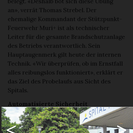
belegt. «Deshalb bot sich diese Übung
an», verrät Thomas Strebel. Der
ehemalige Kommandant der Stützpunkt-
Feuerwehr Muri+ ist als technischer
Leiter für die gesamte Brandschutzanlage
des Betriebs verantwortlich. Sein
Hauptaugenmerk gilt heute der internen
Technik. «Wir überprüfen, ob im Ernstfall
alles reibungslos funktioniert», erklärt er
das Ziel des Probelaufs aus Sicht des
Spitals.
Automatisierte Sicherheit
Läuft alles wie gewünscht, sendet die
<
>
Auslösestelle als Erstes ein Signal an die