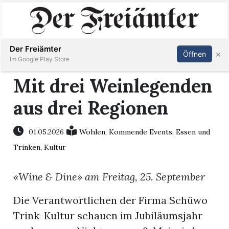
Inserieren
Abonnieren
Anmelden
Der Freiämter
×
Öffnen
Im Google Play Store
Mit drei Weinlegenden
aus drei Regionen
Immobilien
Veranstaltungen
01.05.2026
Wohlen
,
Kommende Events
,
Essen und
Trinken
,
Kultur
Stellen
«Wine & Dine» am Freitag, 25. September
E-
Die Verantwortlichen der Firma Schüwo
Paper
Trink-Kultur schauen im Jubiläumsjahr
Newsletter