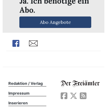
Ja. Ich benötige ein
Abo.
Abo Angebote
Share
Share
Redaktion / Verlag
en
Impressum
Inserieren