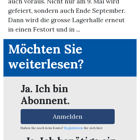
auch voraus. Nicht nur am 9. Mai wird
gefeiert, sondern auch Ende September.
App
Dann wird die grosse Lagerhalle erneut
erfreiamt
in einen Festort und in ...
Möchten Sie
weiterlesen?
reiamt
Ja. Ich bin
Abonnent.
Anmelden
Haben Sie noch kein Konto?
Registrieren
Sie sich hier
ten