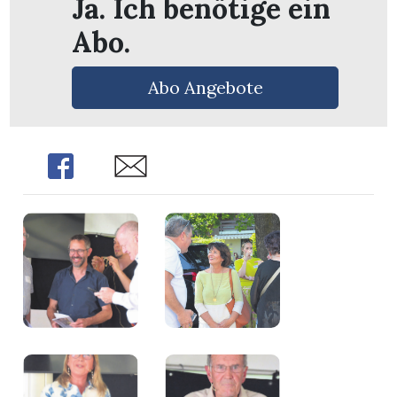
Ja. Ich benötige ein
n
Abo.
Abo Angebote
Share
Share