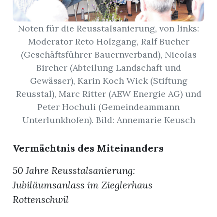
App
Noten für die Reusstalsanierung, von links:
Moderator Reto Holzgang, Ralf Bucher
erfreiamt
(Geschäftsführer Bauernverband), Nicolas
Bircher (Abteilung Landschaft und
Gewässer), Karin Koch Wick (Stiftung
Reusstal), Marc Ritter (AEW Energie AG) und
Peter Hochuli (Gemeindeammann
reiamt
Unterlunkhofen). Bild: Annemarie Keusch
Vermächtnis des Miteinanders
50 Jahre Reusstalsanierung:
Jubiläumsanlass im Zieglerhaus
Rottenschwil
ten