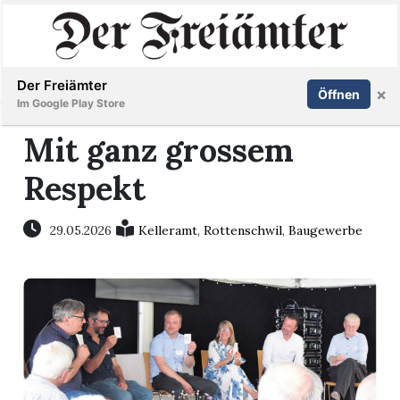
Inserieren
Abonnieren
Anmelden
Der Freiämter
×
Öffnen
Im Google Play Store
Mit ganz grossem
Respekt
Immobilien
Veranstaltungen
29.05.2026
Kelleramt
,
Rottenschwil
,
Baugewerbe
Stellen
E-
Paper
Newsletter