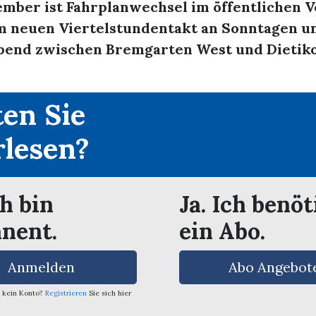
ember ist Fahrplanwechsel im öffentlichen V
m neuen Viertelstundentakt an Sonntagen u
bend zwischen Bremgarten West und Dietik
en Sie
rlesen?
ch bin
Ja. Ich benöt
nent.
ein Abo.
Anmelden
Abo Angebot
 kein Konto?
Registrieren
Sie sich hier