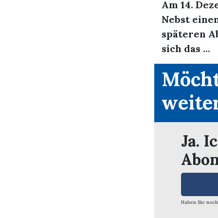
Am 14. Dez
Nebst eine
späteren A
sich das ...
Möcht
weite
Ja. I
Abon
Haben Sie noch