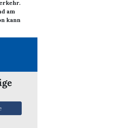
erkehr.
nd am
on kann
ige
e