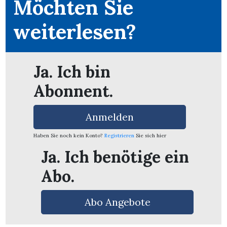
Möchten Sie
weiterlesen?
Ja. Ich bin
Abonnent.
Anmelden
Haben Sie noch kein Konto?
Registrieren
Sie sich hier
Ja. Ich benötige ein
Abo.
en
Abo Angebote