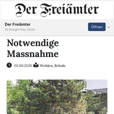
Inserieren
Abonnieren
Anmelden
Der Freiämter
×
Öffnen
Im Google Play Store
Notwendige
Massnahme
Immobilien
Veranstaltungen
02.06.2026
Wohlen
,
Schule
Stellen
E-
Paper
Newsletter