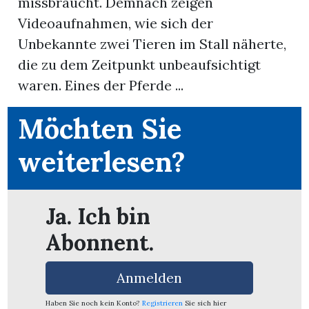
missbraucht. Demnach zeigen
Videoaufnahmen, wie sich der
App
Unbekannte zwei Tieren im Stall näherte,
erfreiamt
die zu dem Zeitpunkt unbeaufsichtigt
waren. Eines der Pferde ...
Möchten Sie
weiterlesen?
reiamt
Ja. Ich bin
Abonnent.
Anmelden
ten
Haben Sie noch kein Konto?
Registrieren
Sie sich hier