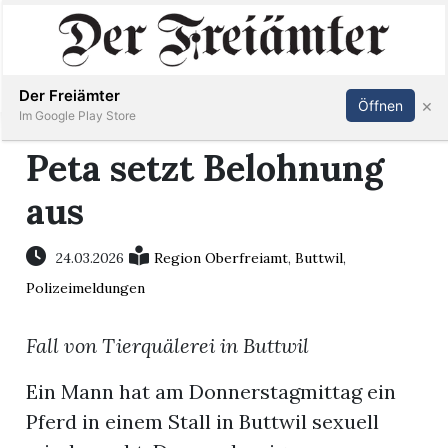
Inserieren
Abonnieren
Anmelden
Der Freiämter
×
Öffnen
Im Google Play Store
Peta setzt Belohnung
aus
Immobilien
Veranstaltungen
24.03.2026
Region Oberfreiamt
,
Buttwil
,
Polizeimeldungen
Stellen
Fall von Tierquälerei in Buttwil
E-
Ein Mann hat am Donnerstagmittag ein
Paper
Pferd in einem Stall in Buttwil sexuell
Newsletter