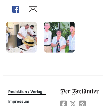
n
Share
Share
Redaktion / Verlag
Impressum