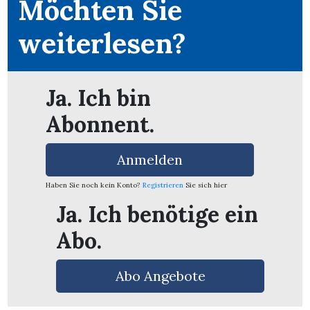
Möchten Sie
weiterlesen?
Ja. Ich bin
Abonnent.
Anmelden
Haben Sie noch kein Konto?
Registrieren
Sie sich hier
Ja. Ich benötige ein
Abo.
en
Abo Angebote