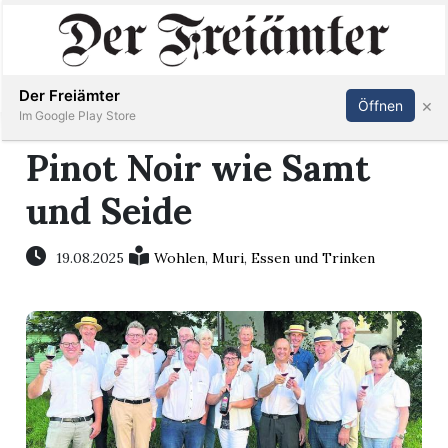
Inserieren
Abonnieren
Anmelden
Der Freiämter
×
Öffnen
Im Google Play Store
Pinot Noir wie Samt
und Seide
Immobilien
Veranstaltungen
19.08.2025
Wohlen
,
Muri
,
Essen und Trinken
Stellen
E-
Paper
Newsletter