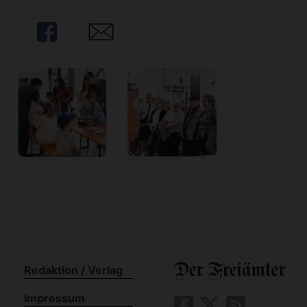
n
Share
Share
Redaktion / Verlag
Impressum