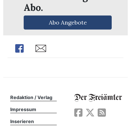
Abo.
Abo Angebote
Share
Share
Redaktion / Verlag
en
Impressum
Inserieren