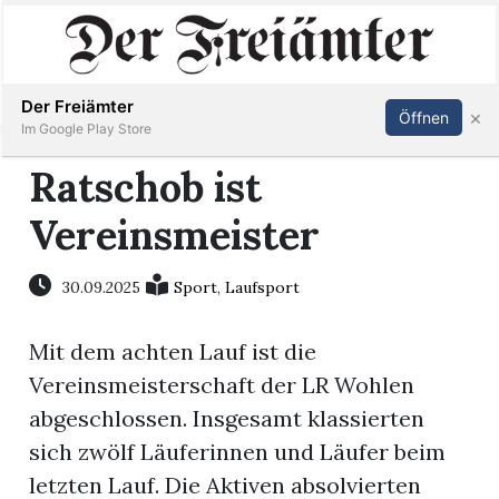
Inserieren
Abonnieren
Anmelden
Der Freiämter
×
Öffnen
Im Google Play Store
Ratschob ist
Vereinsmeister
Immobilien
Veranstaltungen
30.09.2025
Sport
,
Laufsport
Mit dem achten Lauf ist die
Stellen
Vereinsmeisterschaft der LR Wohlen
E-
abgeschlossen. Insgesamt klassierten
Paper
sich zwölf Läuferinnen und Läufer beim
letzten Lauf. Die Aktiven absolvierten
Newsletter