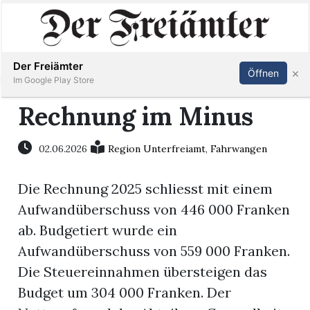
Inserieren
Abonnieren
Anmelden
Der Freiämter
×
Öffnen
Im Google Play Store
Rechnung im Minus
Immobilien
02.06.2026
Region Unterfreiamt
,
Fahrwangen
Veranstaltungen
Die Rechnung 2025 schliesst mit einem
Aufwandüberschuss von 446 000 Franken
Stellen
ab. Budgetiert wurde ein
Aufwandüberschuss von 559 000 Franken.
E-
Die Steuereinnahmen übersteigen das
Paper
Budget um 304 000 Franken. Der
Newsletter