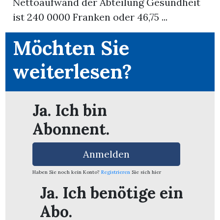
Nettoaufwand der Abteilung Gesundheit
ist 240 0000 Franken oder 46,75 ...
App
Möchten Sie
erfreiamt
weiterlesen?
Ja. Ich bin
reiamt
Abonnent.
Anmelden
Haben Sie noch kein Konto?
Registrieren
Sie sich hier
Ja. Ich benötige ein
ten
Abo.