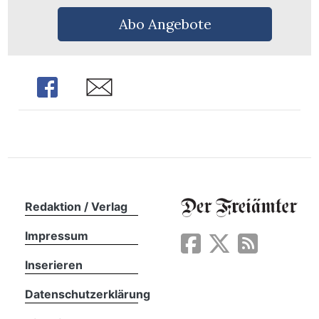
Abo Angebote
Share
Share
Redaktion / Verlag
Impressum
en
Inserieren
Datenschutzerklärung