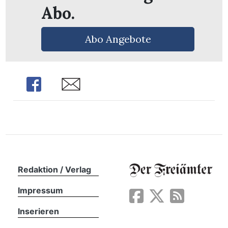
Abo.
Abo Angebote
Share
Share
Redaktion / Verlag
en
Impressum
Inserieren