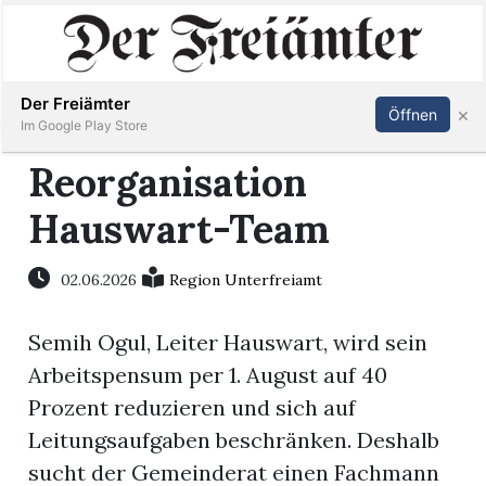
Inserieren
Abonnieren
Anmelden
Der Freiämter
×
Öffnen
Im Google Play Store
Reorganisation
Hauswart-Team
Immobilien
Veranstaltungen
02.06.2026
Region Unterfreiamt
Semih Ogul, Leiter Hauswart, wird sein
Stellen
Arbeitspensum per 1. August auf 40
E-
Prozent reduzieren und sich auf
Paper
Leitungsaufgaben beschränken. Deshalb
sucht der Gemeinderat einen Fachmann
Newsletter