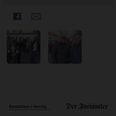
n
Share
Share
Redaktion / Verlag