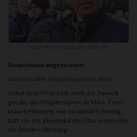
App
erfreiamt
Hans-Peter Budmiger Bild: tst
Gemeinsam angestossen
reiamt
Gut besuchter Neujahrsapéro in Muri
Nebst dem Wein kam auch der Punsch
gut an, am Neujahrsapéro in Muri. Trotz
blauen Himmels war es nämlich frostig
kalt vor der Klosterkirche. Das vermochte
ten
die Dorfbevölkerung ...