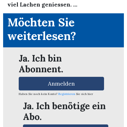
viel Lachen geniessen. ...
Möchten Sie
weiterlesen?
Ja. Ich bin
Abonnent.
Anmelden
Haben Sie noch kein Konto?
Registrieren
Sie sich hier
en
Ja. Ich benötige ein
Abo.