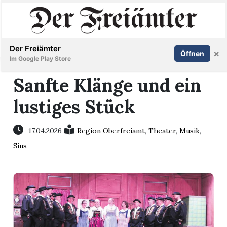
Inserieren
Abonnieren
Anmelden
Der Freiämter
×
Öffnen
Im Google Play Store
Sanfte Klänge und ein
lustiges Stück
Immobilien
Veranstaltungen
17.04.2026
Region Oberfreiamt
,
Theater
,
Musik
,
Sins
Stellen
E-
Paper
Newsletter