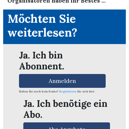
Organisatoren haben ihr Bestes ...
Möchten Sie
weiterlesen?
Ja. Ich bin
Abonnent.
Anmelden
Haben Sie noch kein Konto?
Registrieren
Sie sich hier
Ja. Ich benötige ein
en
Abo.