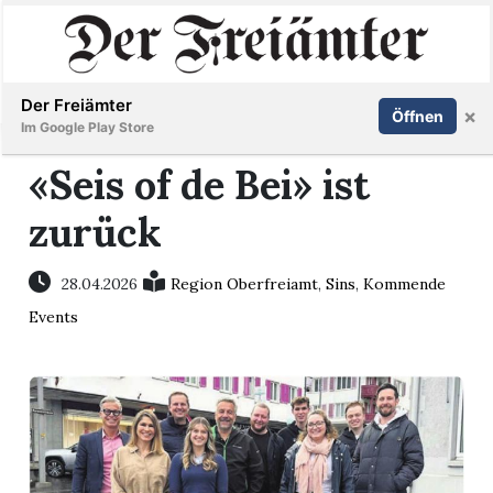
Inserieren
Abonnieren
Anmelden
Der Freiämter
×
Öffnen
Im Google Play Store
«Seis of de Bei» ist
zurück
Immobilien
Veranstaltungen
28.04.2026
Region Oberfreiamt
,
Sins
,
Kommende
Events
Stellen
E-
Paper
Newsletter