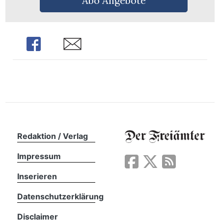
Abo Angebote
n
Share
Share
Redaktion / Verlag
Impressum
Inserieren
Datenschutzerklärung
Disclaimer