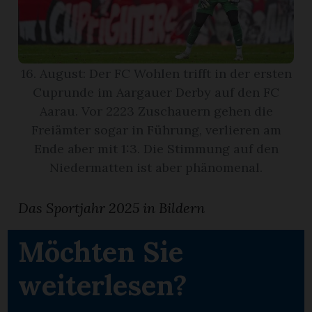
App
erfreiamt
16. August: Der FC Wohlen trifft in der ersten
Cuprunde im Aargauer Derby auf den FC
Aarau. Vor 2223 Zuschauern gehen die
Freiämter sogar in Führung, verlieren am
Ende aber mit 1:3. Die Stimmung auf den
reiamt
Niedermatten ist aber phänomenal.
Das Sportjahr 2025 in Bildern
Möchten Sie
weiterlesen?
ten