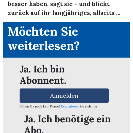
besser haben, sagt sie – und blickt
zurück auf ihr langjähriges, allseits ...
Möchten Sie
weiterlesen?
Ja. Ich bin
Abonnent.
Anmelden
en
Haben Sie noch kein Konto?
Registrieren
Sie sich hier
Ja. Ich benötige ein
Abo.