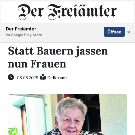
Inserieren
Abonnieren
Anmelden
Der Freiämter
×
Öffnen
Im Google Play Store
Statt Bauern jassen
nun Frauen
Immobilien
Veranstaltungen
08.08.2025
Kelleramt
Stellen
E-
Paper
Newsletter