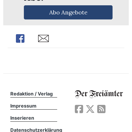
n
Abo Angebote
Share
Share
Redaktion / Verlag
Impressum
Inserieren
Datenschutzerklärung