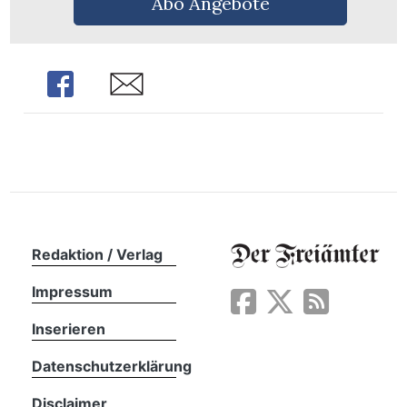
Abo Angebote
n
Share
Share
Redaktion / Verlag
Impressum
Inserieren
Datenschutzerklärung
Disclaimer