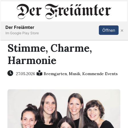
Inserieren
Abonnieren
Anmelden
Der Freiämter
×
Öffnen
Im Google Play Store
Stimme, Charme,
Harmonie
Immobilien
Veranstaltungen
27.05.2026
Bremgarten
,
Musik
,
Kommende Events
Stellen
E-
Paper
Newsletter