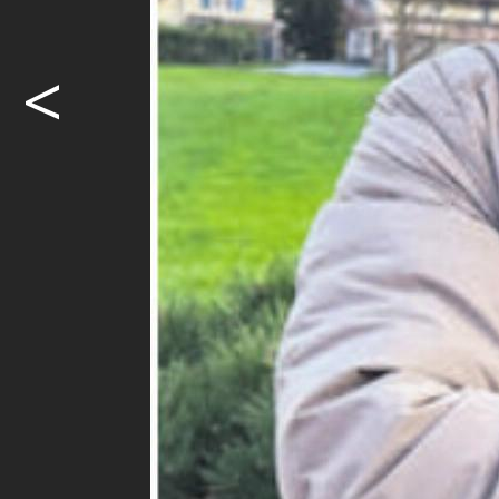
<
Alles oder 
Der TV Muri 
regulären Sa
Bachmattenh
zu Gast. Der 
Möcht
weite