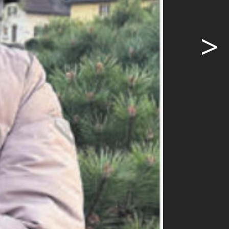
>
iel in der
ag (16 Uhr,
tan Cordas