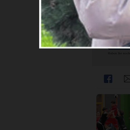
Ja. I
Abon
Haben Sie noch
Share
Sh