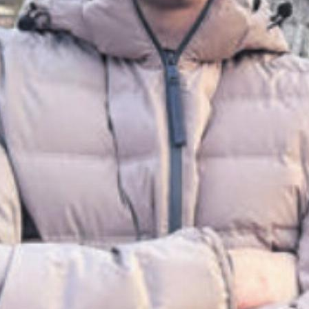
Topskorer Noel Angehrn. Bild: spr
nichts
spielt eine Sahne-Saison. Nun bleibt noch ein Sp
ison zu bestreiten. Und was für eines. Am Samst
alle) ist Ehrendingen und Ex-Muri-Trainer Zol
Sieger der ...
en Sie
rlesen?