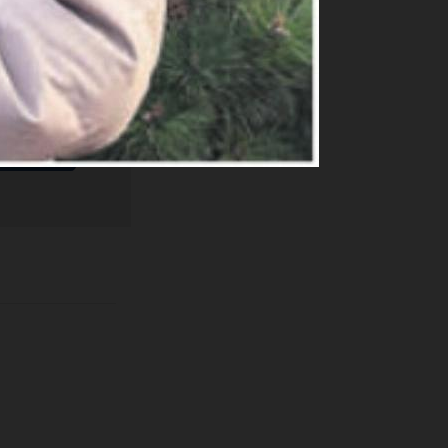
ige
e