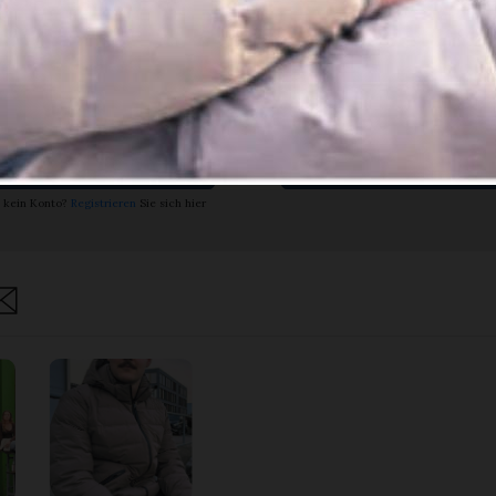
ch bin
Ja. Ich benöt
nent.
ein Abo.
Anmelden
Abo Angebot
 kein Konto?
Registrieren
Sie sich hier
are