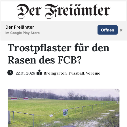
Inserieren
Abonnieren
Anmelden
Der Freiämter
×
Öffnen
Im Google Play Store
Trostpflaster für den
Rasen des FCB?
Immobilien
Veranstaltungen
22.05.2026
Bremgarten
,
Fussball
,
Vereine
Stellen
E-
Paper
Newsletter