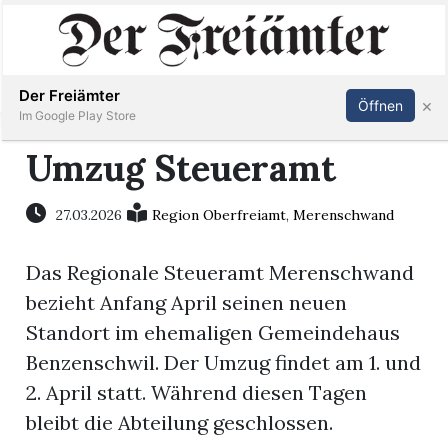
Inserieren
Abonnieren
Anmelden
Der Freiämter
×
Öffnen
Im Google Play Store
Umzug Steueramt
Immobilien
27.03.2026
Region Oberfreiamt
,
Merenschwand
Veranstaltungen
Das Regionale Steueramt Merenschwand
bezieht Anfang April seinen neuen
Stellen
Standort im ehemaligen Gemeindehaus
Benzenschwil. Der Umzug findet am 1. und
E-
2. April statt. Während diesen Tagen
Paper
bleibt die Abteilung geschlossen.
Newsletter