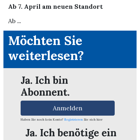
Ab 7. April am neuen Standort
App
Ab ...
erfreiamt
Möchten Sie
weiterlesen?
reiamt
Ja. Ich bin
Abonnent.
Anmelden
Haben Sie noch kein Konto?
Registrieren
Sie sich hier
Ja. Ich benötige ein
ten