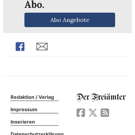
Abo.
Abo Angebote
Share
Share
Redaktion / Verlag
en
Impressum
Inserieren
Datenschutzerklärung